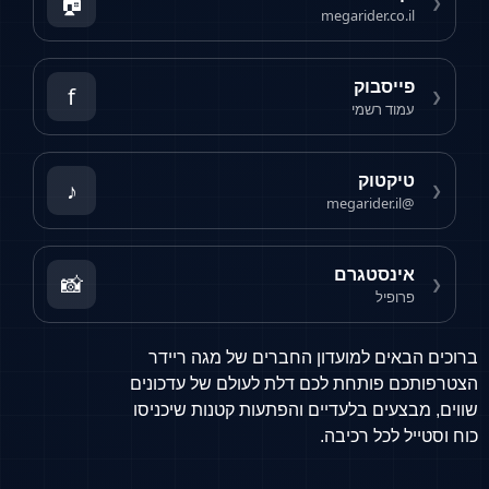
🏠
❮
megarider.co.il
פייסבוק
f
❮
עמוד רשמי
טיקטוק
♪
❮
@megarider.il
אינסטגרם
📸
❮
פרופיל
ברוכים הבאים למועדון החברים של מגה ריידר
הצטרפותכם פותחת לכם דלת לעולם של עדכונים
שווים, מבצעים בלעדיים והפתעות קטנות שיכניסו
כוח וסטייל לכל רכיבה.