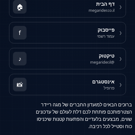
דף הבית
🏠
❮
megarider.co.il
פייסבוק
f
❮
עמוד רשמי
טיקטוק
♪
❮
@megarider.il
אינסטגרם
📸
❮
פרופיל
ברוכים הבאים למועדון החברים של מגה ריידר
הצטרפותכם פותחת לכם דלת לעולם של עדכונים
שווים, מבצעים בלעדיים והפתעות קטנות שיכניסו
כוח וסטייל לכל רכיבה.