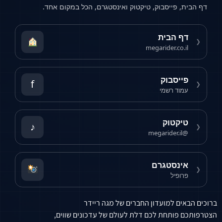
דף הבית, פייסבוק, טיקטוק ואינסטגרם, הכל במקום אחד.
דף הבית
❮
megarider.co.il
פייסבוק
f
❮
עמוד רשמי
טיקטוק
♪
❮
@megarider.il
אינסטגרם
❮
פרופיל
ברוכים הבאים למועדון החברים של מגה ריידר
הצטרפותכם פותחת לכם דלת לעולם של עדכונים שווים,