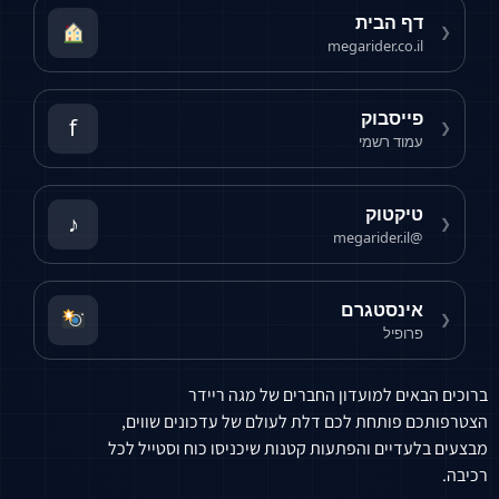
דף הבית
❮
megarider.co.il
פייסבוק
f
❮
עמוד רשמי
טיקטוק
♪
❮
@megarider.il
אינסטגרם
❮
פרופיל
ברוכים הבאים למועדון החברים של מגה ריידר
הצטרפותכם פותחת לכם דלת לעולם של עדכונים שווים,
מבצעים בלעדיים והפתעות קטנות שיכניסו כוח וסטייל לכל
רכיבה.