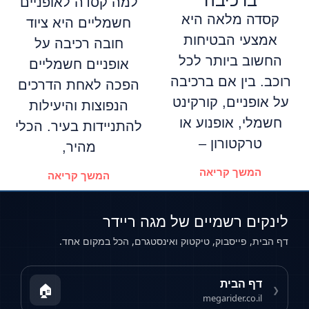
ברכיבה
למה קסדה לאופניים
קסדה מלאה היא
חשמליים היא ציוד
אמצעי הבטיחות
חובה רכיבה על
החשוב ביותר לכל
אופניים חשמליים
רוכב. בין אם ברכיבה
הפכה לאחת הדרכים
על אופניים, קורקינט
הנפוצות והיעילות
חשמלי, אופנוע או
להתניידות בעיר. הכלי
טרקטורון –
מהיר,
המשך קריאה
המשך קריאה
לינקים רשמיים של מגה ריידר
דף הבית, פייסבוק, טיקטוק ואינסטגרם, הכל במקום אחד.
דף הבית
🏠
❮
megarider.co.il