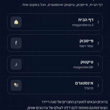
דף הבית, פייסבוק, טיקטוק ואינסטגרם, הכל במקום אחד.
דף הבית
❮
megarider.co.il
פייסבוק
f
❮
עמוד רשמי
טיקטוק
♪
❮
@megarider.il
אינסטגרם
❮
פרופיל
ברוכים הבאים למועדון החברים של מגה ריידר
הצטרפותכם פותחת לכם דלת לעולם של עדכונים שווים,