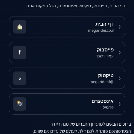
דף הבית, פייסבוק, טיקטוק ואינסטגרם, הכל במקום אחד.
דף הבית
❮
megarider.co.il
פייסבוק
f
❮
עמוד רשמי
טיקטוק
♪
❮
@megarider.il
אינסטגרם
❮
פרופיל
ברוכים הבאים למועדון החברים של מגה ריידר
הצטרפותכם פותחת לכם דלת לעולם של עדכונים שווים,