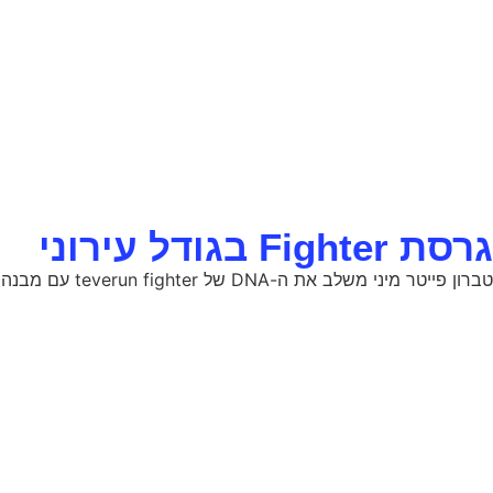
גרסת Fighter בגודל עירוני
טברון פייטר מיני משלב את ה-DNA של teverun fighter עם מבנה קטן וקל יותר. הוא מתאים לרוכבים שמעדיפים כלי מאוזן לשימוש יומיומי, בלי לוותר על תחושת יציבות ושליטה.