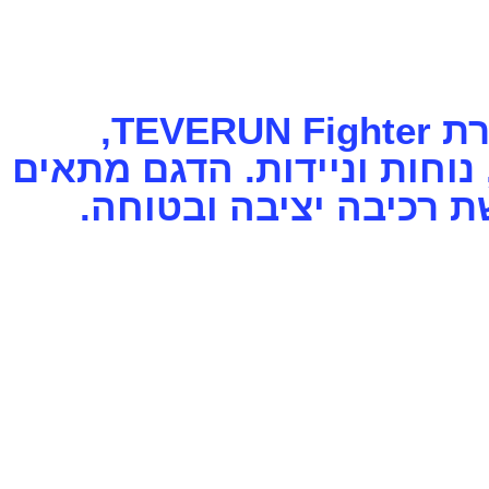
טברון פייטר מיני הוא קורקינט חשמלי קומפקטי וחזק מסדרת TEVERUN Fighter,
, נוחות וניידות. הדגם מתאים