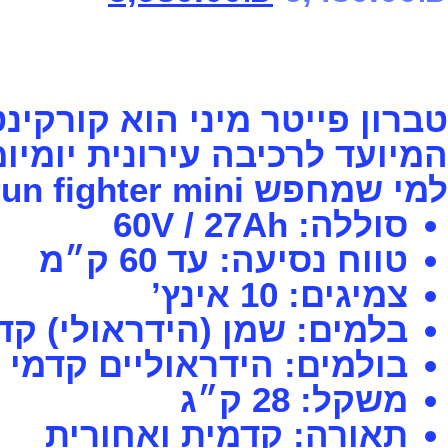
המיועד לרכיבה עירונית יומיומ
למי שמחפש teverun fighter mini קל יחסית, אך עם תחושת רכיבה יציבה ובטוחה.
סוללה: 60V / 27Ah
טווח נסיעה: עד 60 ק״מ
צמיגים: 10 אינץ’
בלמים: שמן (הידראולי) קד
בולמים: הידראוליים קדמי 
משקל: 28 ק״ג
תאורה: קדמית ואחורית