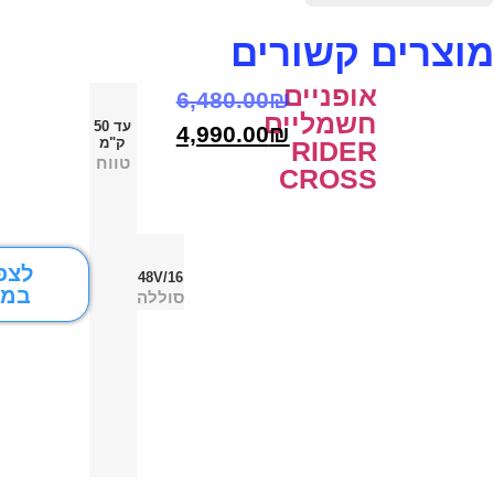
מוצרים קשורים
אופניים
6,480.00
₪
חשמליים
עד 50
4,990.00
₪
ק"מ
RIDER
טווח
CROSS
לצפ
48V/16
במו
סוללה