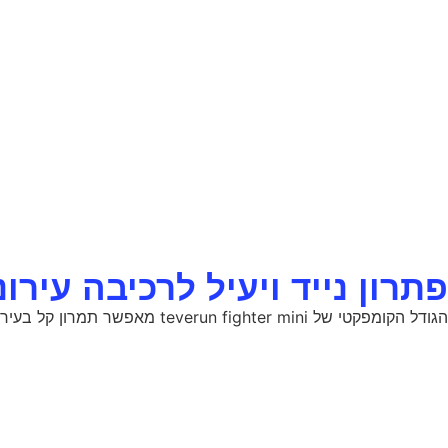
פתרון נייד ויעיל לרכיבה עירונ
הגודל הקומפקטי של teverun fighter mini מאפשר תמרון קל בעיר, אחסון נוח וקיפול פשוט. הטווח והנוחות מתאימים לשגרה יומיומית בלי תלות בטעינה אחרי כל נסיעה.