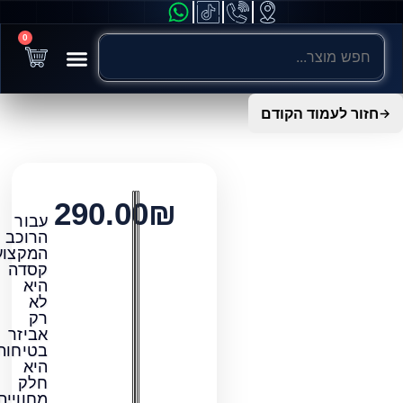
0
חשמלי לילדים
ניידות ונגישות
אופניים חשמליים
קורקינטים חשמליים
אופנועים חשמליים
כל הקטגוריות
מוד הקודם
290.00
₪
עבור
הרוכב
המקצועי,
קסדה
היא
לא
רק
אביזר
בטיחות,
היא
חלק
מחוויית