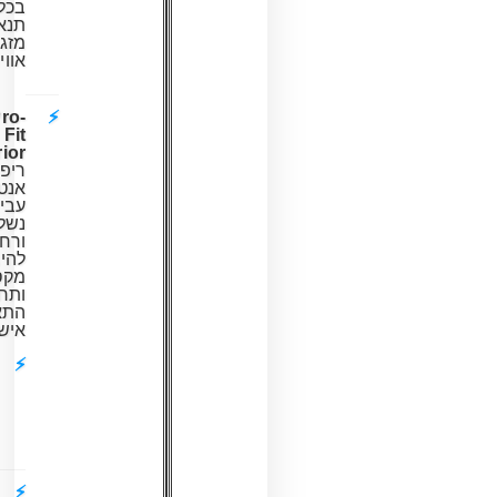
בכל
תנאי
מזג
אוויר.
Pro-
Fit
Interior:
ריפודים
אנטומיים
עבים,
נשלפים
ורחיצים
להיגיינה
מקסימלית
ותחושת
התאמה
אישית.
חומר:
ABS
High-
Impact
מחוזק.
סגירה: