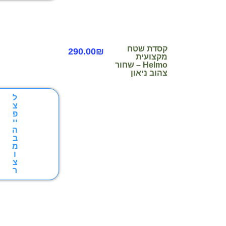
קסדת שטח
290.00
₪
מקצועית
Helmo – שחור
צהוב ניאון
ל
צ
פ
יי
ה
ב
מ
ו
צ
ר