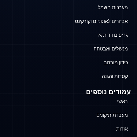
 חשמל
לאופניים וקורקינט
ידית גז
 ואבטחה
רחב
הגנה
 נוספים
יקונים