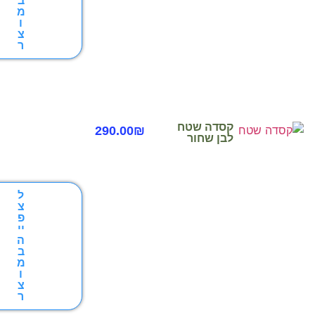
ב
מ
ו
צ
ר
קסדה שטח
290.00
₪
לבן שחור
ל
צ
פ
יי
ה
ב
מ
ו
צ
ר