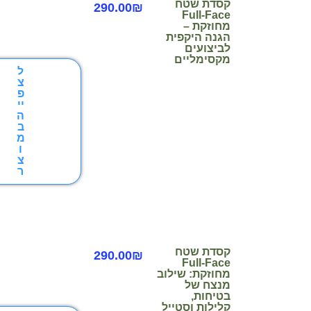
קסדת שטח
290.00
₪
Full-Face
מחוזקת –
הגנה היקפית
לביצועים
מקסימליים
ל
צ
פ
יי
ה
ב
מ
ו
צ
ר
קסדת שטח
290.00
₪
Full-Face
מחוזקת: שילוב
מנצח של
בטיחות,
קלילות וסטייל