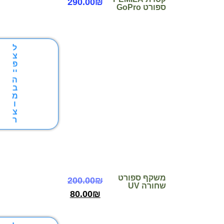
290.00
₪
ספורט GoPro
ל
צ
פ
יי
ה
ב
מ
ו
צ
ר
משקף ספורט
200.00
₪
שחורה UV
80.00
₪