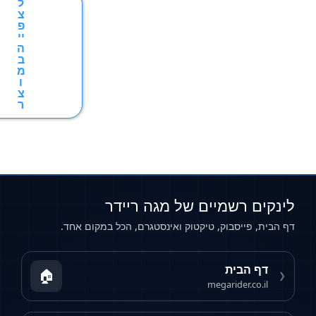
ל
צ
פ
יי
ה
ב
מ
ו
צ
ר
ם רשמיים של מגה ריידר
 פייסבוק, טיקטוק ואינסטגרם, הכל במקום אחד.
 הבית
🏠
megarider.co