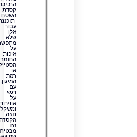
הרכיבה.
קסדת
השטח
תוכננה
עבור
אלו
שלא
מתפשרים
על
איכות
החומרים,
הסטייל
או
רמת
המיגון.
עם
דגש
על
אווירודינמיות
ומשקל
נוצה,
הקסדה
הזו
מבטיחה
שתשארו