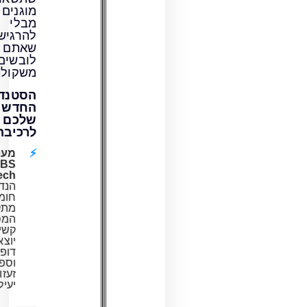
מוגנים
מבלי
להרגיש
שאתם
לובשים
משקולת.
הסטנדרט
החדש
שלכם
לרכיבה:
מעטפת
ABS
Tech:
הנדסת
חומרים
מתקדמת
המספקת
קשיחות
יוצאת
דופן
וספיגת
זעזועים
יעילה.