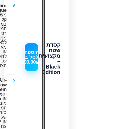
Zero
Fatigue:
משקל
קל
במיוחד
המאפשר
רכיבה
ממושכת
ללא
קסדת
מאמץ
שטח
או
הוספה
מקצועית
לחץ
לסל ב
–
על
290.00
₪
-
הצוואר.
Black
Edition
Air-
Flow
System:
תעלות
אוורור
מובנות
המבטיחות
סירקולציה
של
אוויר
צח