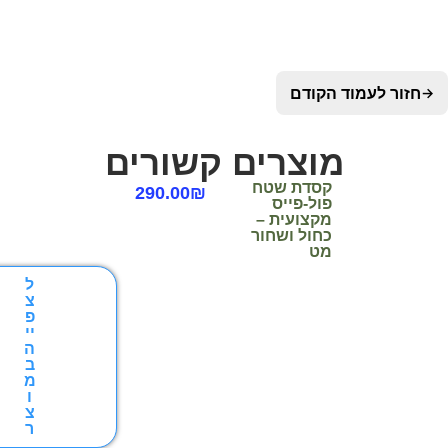
מוד הקודם
מוצרים קשורים
קסדת שטח
290.00
₪
פול-פייס
מקצועית –
כחול ושחור
מט
ל
צ
פ
יי
ה
ב
מ
ו
צ
ר