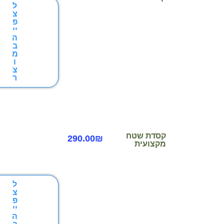
ל
צ
פ
יי
ה
ב
מ
ו
צ
ר
קסדת שטח
290.00
₪
מקצועית
ל
צ
פ
יי
ה