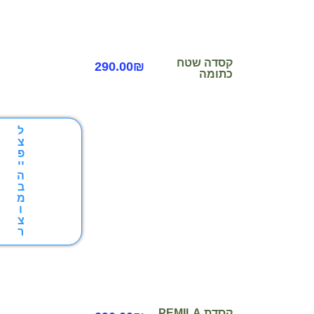
קסדה שטח
290.00
₪
כתומה
ל
צ
פ
יי
ה
ב
מ
ו
צ
ר
קסדת PEMILA