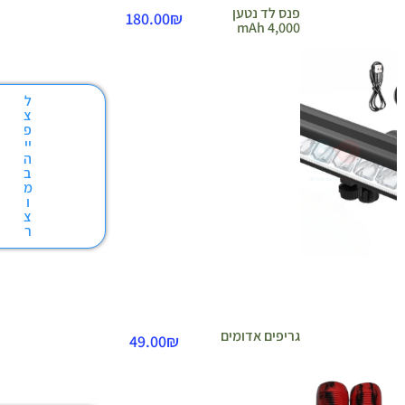
פנס לד נטען
180.00
₪
4,000 mAh
ל
צ
פ
יי
ה
ב
מ
ו
צ
ר
גריפים אדומים
49.00
₪