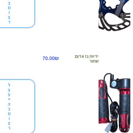
ב
מ
ו
צ
ר
ידיות גז אדום
70.00
₪
שחור
ל
צ
פ
יי
ה
ב
מ
ו
צ
ר