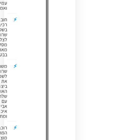
עמיד
ואמין.
חובבי
רכיבה
בשטח
שרוצים
לצלוח
מסלולים
מאתגרים
בבטחה.
משתמשים
שרוצים
לשפר
את
ביצועי
האופניים
שלהם
עם
אביזר
איכותי
ומתקדם.
רוכבים
המחפשים
מוצר