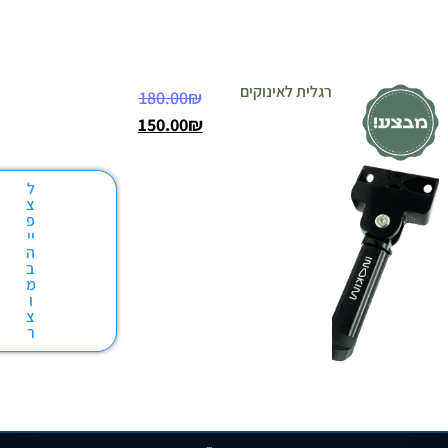
רגלית לאינוקים
180.00
₪
150.00
₪
ל
צ
פ
יי
ה
ב
מ
ו
צ
ר