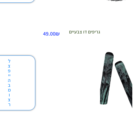
גריפים דו צבעיים
49.00
₪
ל
צ
פ
יי
ה
ב
מ
ו
צ
ר