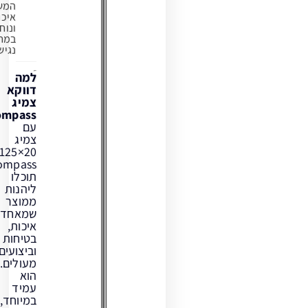
המשלב
איכות
ונוחות
במחיר
נגיש.
למה
דווקא
צמיג
Compass?
עם
צמיג
20×2.125
Compass
תוכלו
ליהנות
ממוצר
שמאחד
איכות,
בטיחות
וביצועים
מעולים.
הוא
עמיד
במיוחד,