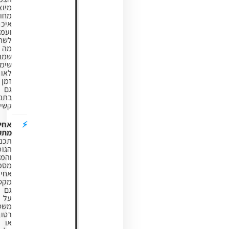
מיוצר
מחומרים
איכותיים
ועמידים
לשחיקה,
מה
שמבטיח
שימוש
לאורך
זמן
גם
בתנאים
קשים.
אחיזה
מתקדמת:
תכנון
הגומי
והמדרס
מספק
אחיזה
מקסימלית,
גם
על
משטחים
רטובים
או