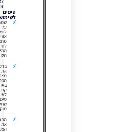
לאורך
זמן.
טיפים
לשימוש:
שמרו
על
לחץ
אוויר
מתאים
לפי
המלצות
היצרן.
בדקו
את
מצב
הצמיג
באופן
קבוע
לאיתור
סימני
שחיקה
מוקדמים.
התאימו
את
הצמיג