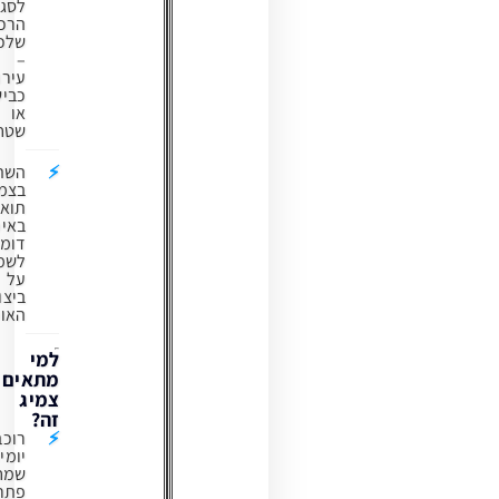
לסגנון
הרכיבה
שלכם
–
עירוני,
כביש
או
שטח.
השתמשו
בצמיגים
תואמים
באיכות
דומה
לשמירה
על
ביצועי
האופניים.
למי
מתאים
צמיג
זה?
רוכבים
יומיומיים
שמחפשים
פתרון