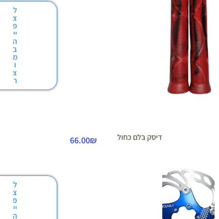
ל
צ
פ
יי
ה
ב
מ
ו
צ
ר
דיסק בלם כחול
66.00
₪
ל
צ
פ
יי
ה