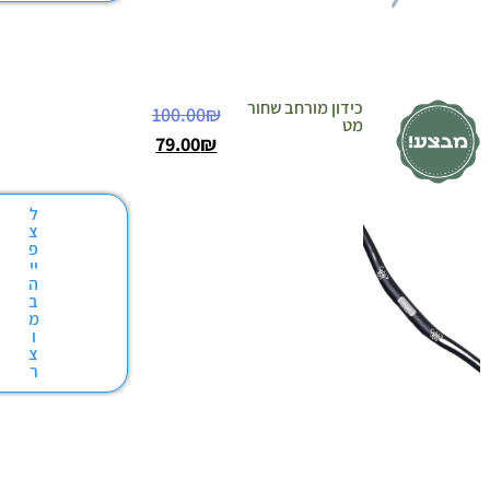
כידון מורחב שחור
100.00
₪
מט
79.00
₪
ל
צ
פ
יי
ה
ב
מ
ו
צ
ר