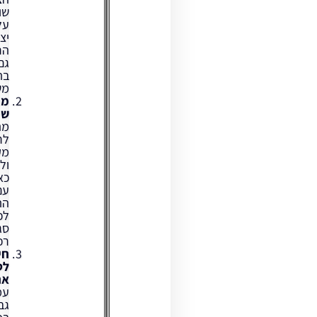
שומר
על
יציבות
הרוכב
גם
בתנאים
משתנים.
מגוון
שימושים:
מתאים
לרוכבים
מקצועיים
ולחובבים
כאחד,
עם
התאמה
לכל
סגנון
רכיבה.
חיסכון
לטווח
ארוך:
עמידות
גבוהה