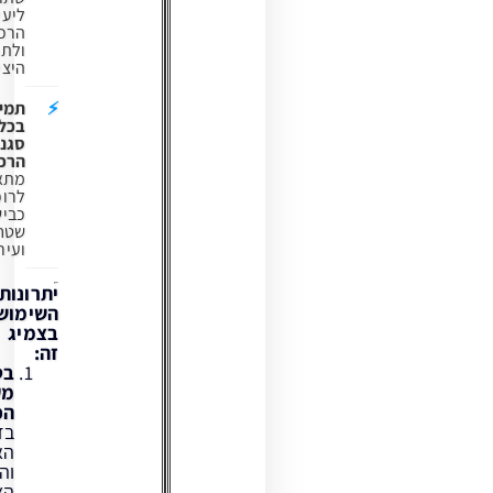
ליעילות
הרכיבה
ולתחושת
היציבות.
תמיכה
בכל
סגנונות
הרכיבה:
מתאים
לרוכבי
כביש,
שטח
ועיר.
יתרונות
השימוש
בצמיג
זה:
בטיחות
מעל
הכול:
בזכות
האחיזה
והמבנה,
הצמיג