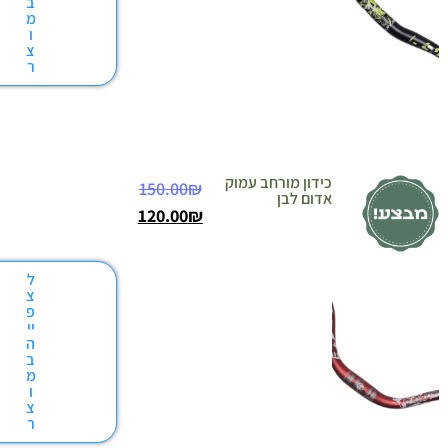
ב
מ
ו
צ
ר
כידון מורחב עמוק
150.00
₪
אדום לבן
120.00
₪
ל
צ
פ
יי
ה
ב
מ
ו
צ
ר