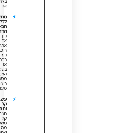
בלתי
אחידים.
מתאים
לכל
תנאי
הדרך:
בין
אם
אתם
רוכבים
בעיר,
בכביש
או
בשטח,
הצמיג
מספק
ביצועים
מעולים.
עיצוב
קל
ונוח:
הצמיג
קל
משקל,
מה
שתורם