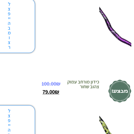
ל
צ
פ
יי
ה
ב
מ
ו
צ
ר
כידון מורחב עמוק
100.00
₪
צהוב שחור
79.00
₪
ל
צ
פ
יי
ה