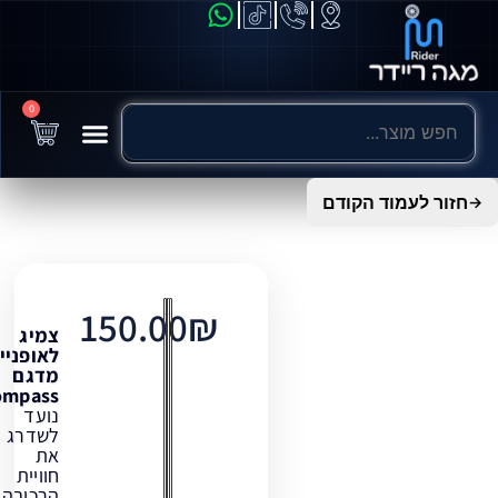
0
לעמוד הקודם
150.00
₪
צמיג
לאופניים
מדגם
Compass
נועד
לשדרג
את
חוויית
הרכיבה