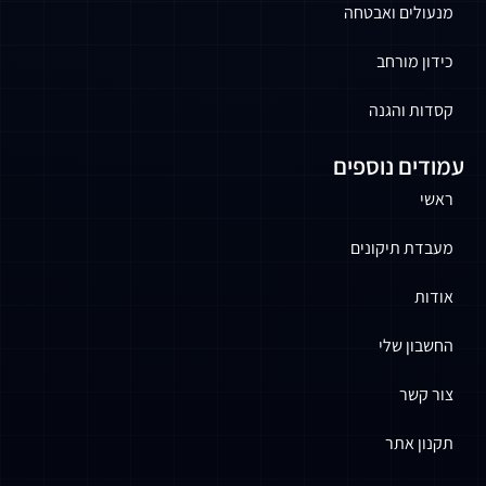
ם ואבטחה
מורחב
והגנה
 נוספים
תיקונים
 שלי
ר
אתר