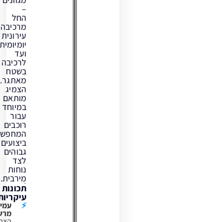
–
החל
מרכיבה
עירונית
יומיומית
ועד
לרכיבה
בשטח
מאתגר.
הצמיג
מותאם
במיוחד
עבור
רוכבים
המחפשים
ביצועים
גבוהים
לצד
נוחות
מירבית.
תכונות
עיקריות:
עמידות
מרשימה:
הצמיג