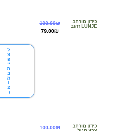
כידון מורחב
100.00
₪
LUNJE זהוב
79.00
₪
ל
צ
פ
יי
ה
ב
מ
ו
צ
ר
כידון מורחב
100.00
₪
צבע סגול