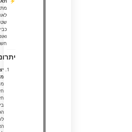
תאימות:
מתאים
לאופני
שטח,
כביש
ואופניים
חשמליים.
יתרונות:
יציבות
מרבית:
מספק
חיבור
חזק
בין
הכידון
לשלדת
האופניים,