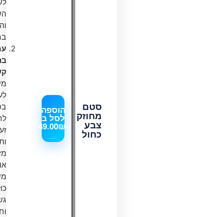
לשיפור
השליטה
והביצועים
ברכיבה.
עמידות
בתנאים
קשים:
מיועד
לעמוד
סטם
בפני
הוספה
מחוזק
לחצים,
לסל ב
צבע
49.00
₪
-
זעזועים
כחול
ותנאי
מזג
אוויר
משתנים,
כולל
גשם
וחום.