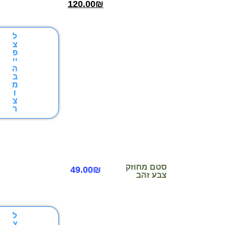
120.00
₪
ל
צ
פ
יי
ה
ב
מ
ו
צ
ר
סטם מחוזק
49.00
₪
צבע זהב
ל
צ