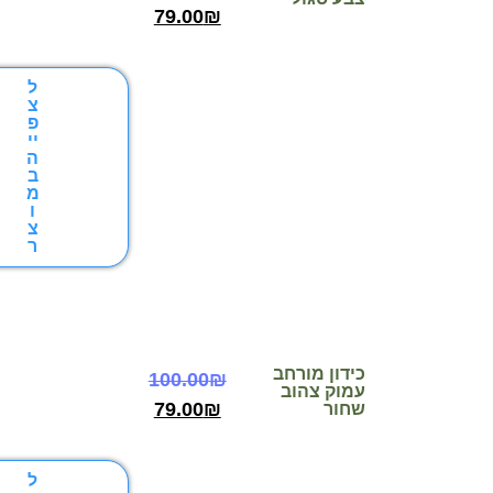
79.00
₪
ל
צ
פ
יי
ה
ב
מ
ו
צ
ר
כידון מורחב
100.00
₪
עמוק צהוב
79.00
₪
שחור
ל