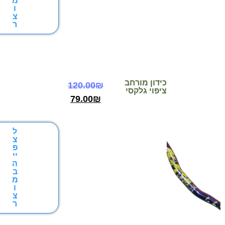
מ
ו
צ
ר
כידון מורחב
120.00
₪
ציפוי גלקסי
79.00
₪
ל
צ
פ
יי
ה
ב
מ
ו
צ
ר