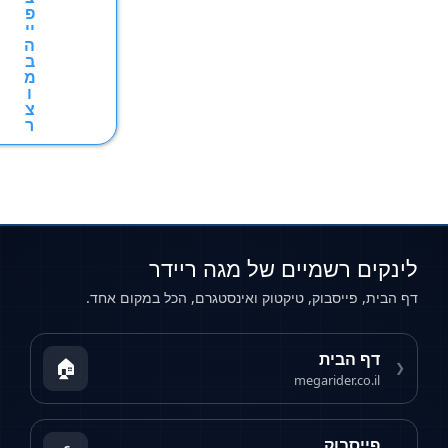
פ
יי
ה
ב
מ
ו
צ
ר
קים רשמיים של מגה ריידר
ית, פייסבוק, טיקטוק ואינסטגרם, הכל במקום אחד.
דף הבית
🏠
megarider.co.il
פייסבוק