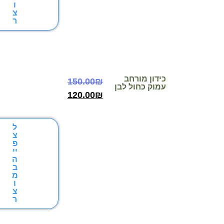
ו
צ
ר
כידון מורחב
150.00
₪
עמוק כחול לבן
120.00
₪
ל
צ
פ
יי
ה
ב
מ
ו
צ
ר