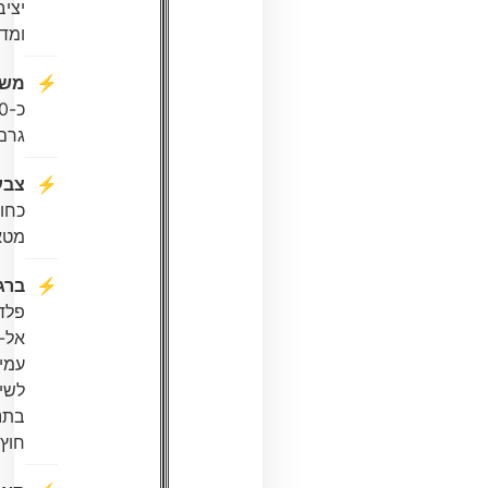
יציב
ומדויק.
משקל:
כ-140
גרם.
צבע:
כחול
מטאלי.
ברגים:
פלדת
אל-חלד
עמידה
לשימוש
בתנאי
חוץ.