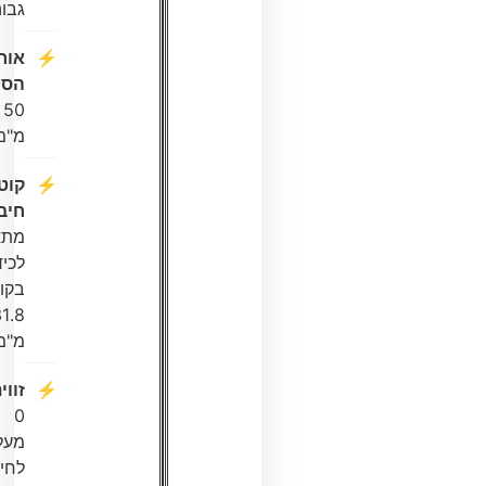
גבוהה.
אורך
הסטם:
50
מ"מ.
קוטר
חיבור:
מתאים
לכידון
בקוטר
31.8
מ"מ.
זווית:
0
מעלות
לחיבור