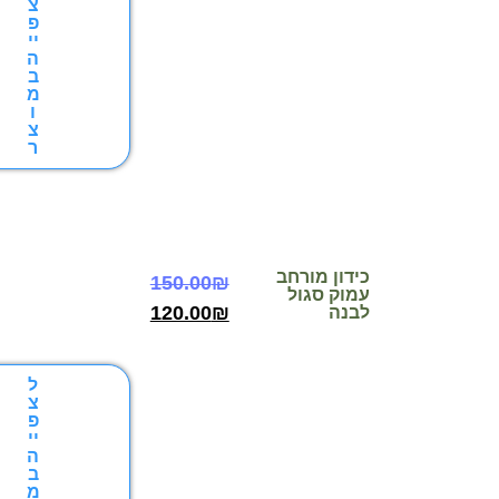
צ
פ
יי
ה
ב
מ
ו
צ
ר
כידון מורחב
150.00
₪
עמוק סגול
120.00
₪
לבנה
ל
צ
פ
יי
ה
ב
מ