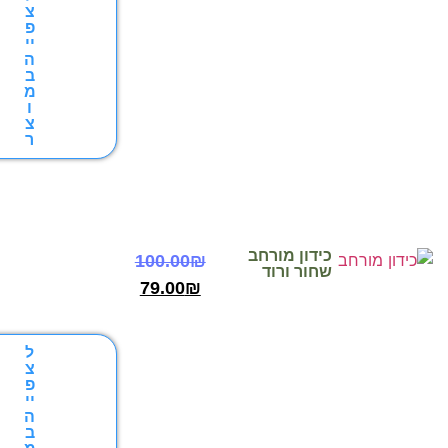
צ
פ
יי
ה
ב
מ
ו
צ
ר
כידון מורחב
100.00
₪
שחור ורוד
79.00
₪
ל
צ
פ
יי
ה
ב