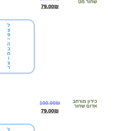
שחור מט
79.00
₪
ל
צ
פ
יי
ה
ב
מ
ו
צ
ר
כידון מורחב
100.00
₪
אדום שחור
79.00
₪
ל