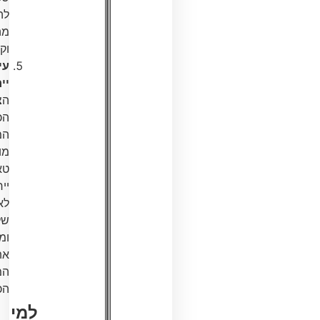
להתקנה
מהירה
וקלה.
עיצוב
ייחודי:
הצבע
הכחול
המטאלי
מוסיף
טאצ'
ייחודי
לאופניים
שלך
ומשדרג
את
המראה
הכללי.
למי