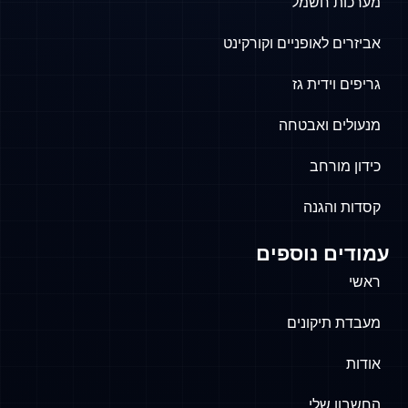
ות חשמל
ים לאופניים וקורקינט
ם וידית גז
לים ואבטחה
 מורחב
ת והגנה
ים נוספים
ת תיקונים
ת
ון שלי