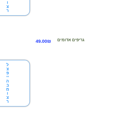
ו
צ
ר
פים אדומים
49.00
₪
ל
צ
פ
יי
ה
ב
מ
ו
צ
ר