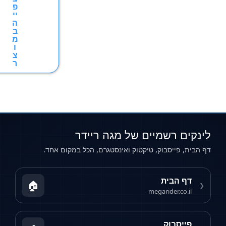
פ
יי
ה
ב
מ
ו
צ
ר
ים של מגה ריידר
 טיקטוק ואינסטגרם, הכל במקום אחד.
🏠
me