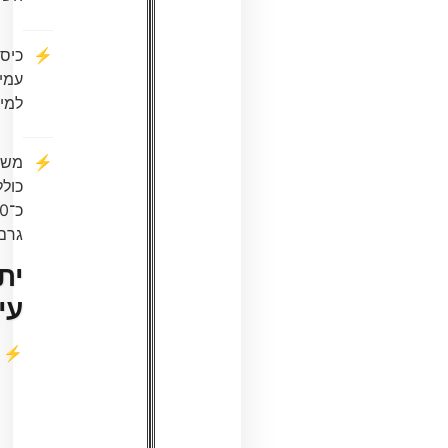
כיסוי
עמיד
למים
משקל
כולל:
כ־480
גרם
יתרונות
עיקריים
ריפוד
איכותי
–
מפחית