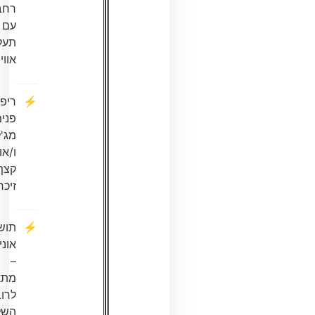
רחב
עם
תעלת
אוויר
ריפוד
פנימי
מג'ל
ו/או
קצף
זיכרון
תושבת
אוניברסלית
–
מתאימה
לרוב
השלדות