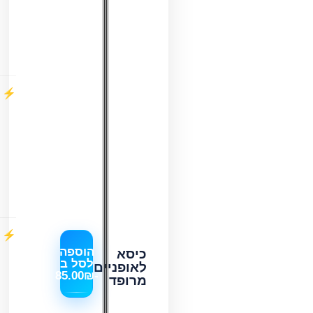
נקודות
לחץ
באזור
הישיבה
תמיכה
לגב
התחתון
–
בזכות
צורתו
הארגונומית
התקנה
פשוטה
הוספה
כיסא
לסל ב
לאופניים
–
85.00
₪
-
מרופד
מתאים
לשימוש