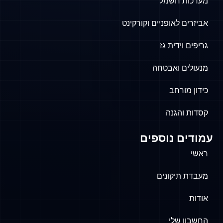
וקורקינט
ים