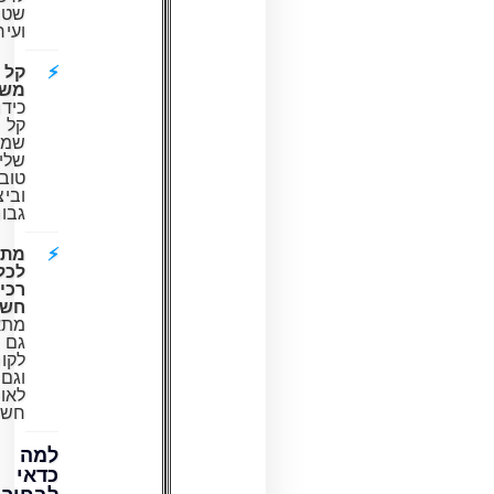
שטח
ועיר.
קל
משקל:
כידון
קל
שמאפשר
שליטה
טובה
וביצועים
גבוהים.
מתאים
לכלי
רכיבה
חשמליים:
מתאים
גם
לקורקינטים
וגם
לאופניים
חשמליים.
למה
כדאי