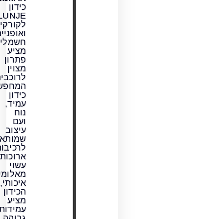
כידון
LUNJE
לקורקינטים
ואופניים
חשמליים
מציע
פתרון
מצוין
לרוכבים
המחפשים
כידון
עמיד,
נוח
ועם
עיצוב
שמותאם
לרכיבות
ארוכות.
עשוי
מאלומיניום
איכותי,
הכידון
מציע
עמידות
גבוהה