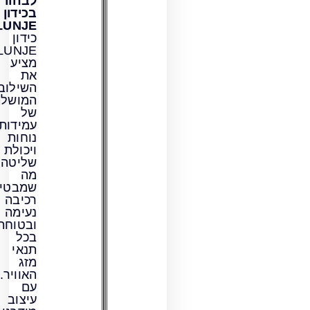
לבחור
בכידון
LUNJE?
כידון
LUNJE
מציע
את
השילוב
המושלם
של
עמידות,
נוחות
ויכולת
שליטה,
מה
שמבטיח
רכיבה
נעימה
ובטוחה
בכל
תנאי
מזג
האוויר.
עם
עיצוב