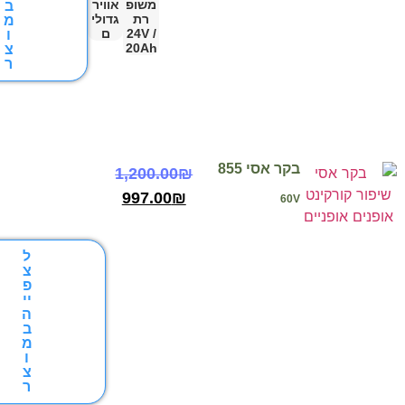
משופ
אוויר
ב
רת
גדולי
מ
24V /
ם
ו
20Ah
צ
ר
בקר אסי 855
1,200.00
₪
997.00
₪
60V
ל
צ
פ
יי
ה
ב
מ
ו
צ
ר