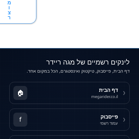
מ
ו
צ
ר
ם רשמיים של מגה ריידר
 פייסבוק, טיקטוק ואינסטגרם, הכל במקום אחד.
 הבית
🏠
megarider.co.
יסבוק
f
וד רשמי