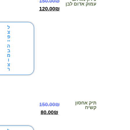
150.00
₪
עמוק אדום לבן
120.00
₪
ל
צ
פ
יי
ה
ב
מ
ו
צ
ר
תיק אחסון
150.00
₪
קשיח
80.00
₪