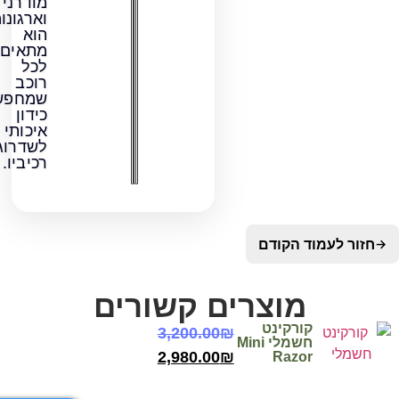
מודרני
וארגונומי,
הוא
מתאים
לכל
רוכב
שמחפש
כידון
איכותי
לשדרוג
רכיביו.
מוד הקודם
מוצרים קשורים
קורקינט
3,200.00
₪
חשמלי Mini
2,980.00
₪
Razor