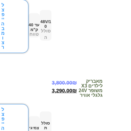
ל
צ
פ
יי
48V/1
ה
עד 40
0
ב
ק"מ
סולל
מ
טווח
ה
ו
צ
ר
מאבריק
3,800.00
₪
לילדים X3
3,290.00
₪
משופר 24V
גלגלי אוויר
ל
צ
פ
סולל
יי
ת
צמיגי
ה