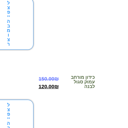
ל
צ
פ
יי
ה
ב
מ
ו
צ
ר
כידון מורחב
150.00
₪
עמוק סגול
120.00
₪
לבנה
ל
צ
פ
יי
ה
ב