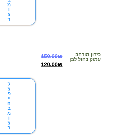
מ
ו
צ
ר
כידון מורחב
150.00
₪
עמוק כחול לבן
120.00
₪
ל
צ
פ
יי
ה
ב
מ
ו
צ
ר