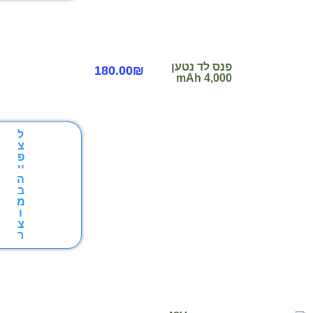
פנס לד נטען
180.00
₪
4,000 mAh
ל
צ
פ
יי
ה
ב
מ
ו
צ
ר