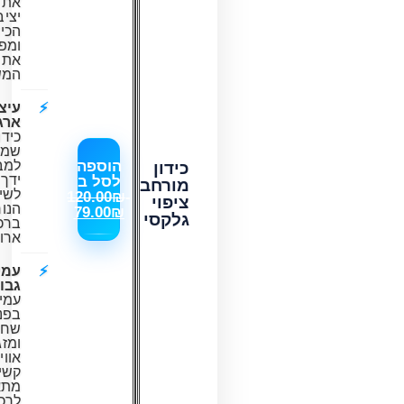
את
יציבות
הכידון
ומפחית
את
המשקל.
עיצוב
ארגונומי:
כידון
שמותאם
הוספה
למבנה
כידון
ידך
לסל ב
מורחב
לשיפור
120.00
₪
-
ציפוי
הנוחות
79.00
₪
גלקסי
ברכיבות
ארוכות.
עמידות
גבוהה:
עמיד
בפני
שחיקה
ומזג
אוויר
קשים,
מתאים
לרכיבות