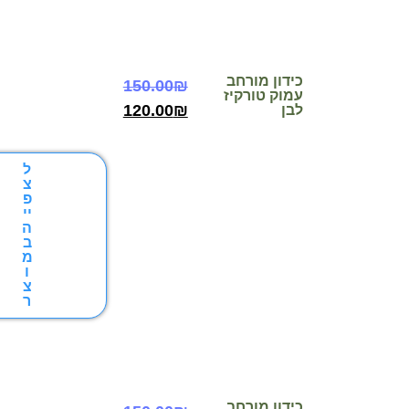
כידון מורחב
150.00
₪
עמוק טורקיז
120.00
₪
לבן
ל
צ
פ
יי
ה
ב
מ
ו
צ
ר
כידון מורחב