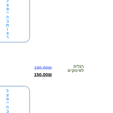
ל
צ
פ
יי
ה
ב
מ
ו
צ
ר
רגלית
180.00
₪
לאינוקים
150.00
₪
ל
צ
פ
יי
ה
ב