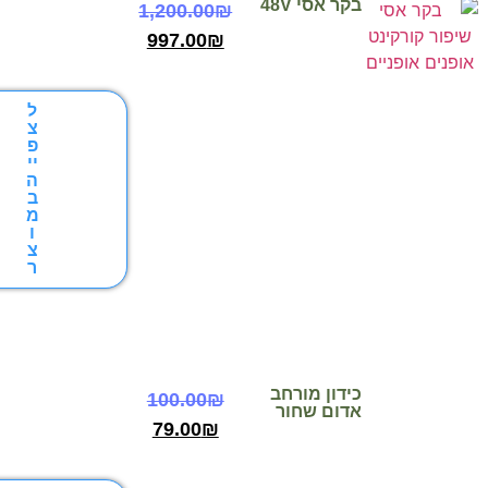
בקר אסי 48V
1,200.00
₪
997.00
₪
ל
צ
פ
יי
ה
ב
מ
ו
צ
ר
כידון מורחב
100.00
₪
אדום שחור
79.00
₪