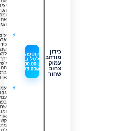
את
יציבות
הכידון
ומפחית
את
המשקל.
עיצוב
ארגונומי:
כידון
שמותאם
כידון
הוספה
למבנה
מורחב
ידך
לסל ב
עמוק
לשיפור
100.00
₪
-
צהוב
הנוחות
79.00
₪
ברכיבות
שחור
ארוכות.
עמידות
גבוהה:
עמיד
בפני
שחיקה
ומזג
אוויר
קשים,
מתאים
לרכיבות