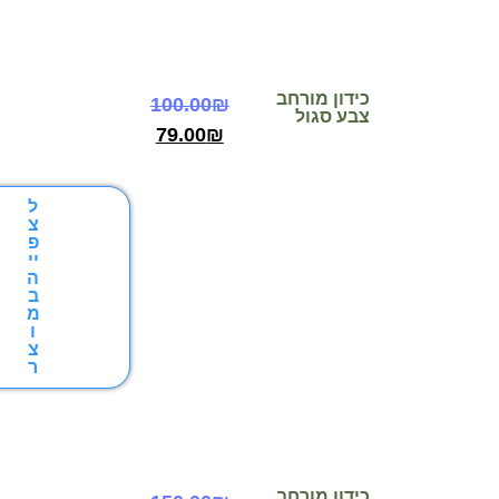
כידון מורחב
100.00
₪
צבע סגול
79.00
₪
ל
צ
פ
יי
ה
ב
מ
ו
צ
ר
כידון מורחב