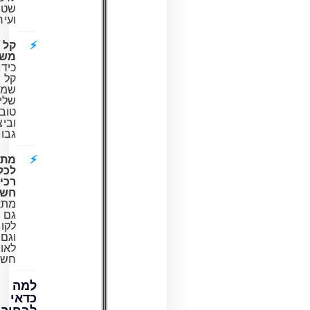
שטח
ועיר.
קל
משקל:
כידון
קל
שמאפשר
שליטה
טובה
וביצועים
גבוהים.
מתאים
לכלי
רכיבה
חשמליים:
מתאים
גם
לקורקינטים
וגם
לאופניים
חשמליים.
למה
כדאי