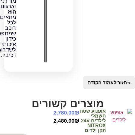
מודרני
וארגונומי,
הוא
מתאים
לכל
רוכב
שמחפש
כידון
איכותי
לשדרוג
רכיביו.
מוד הקודם
מוצרים קשורים
אופנוע שטח
2,780.00
₪
חשמלי
2,480.00
₪
לילדים 24V
NITROX
תקן ילדים