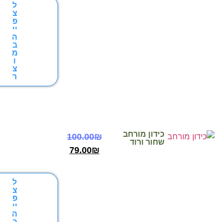
ל
צ
פ
יי
ה
ב
מ
ו
צ
ר
כידון מורחב
100.00
₪
שחור ורוד
79.00
₪
ל
צ
פ
יי
ה
ב