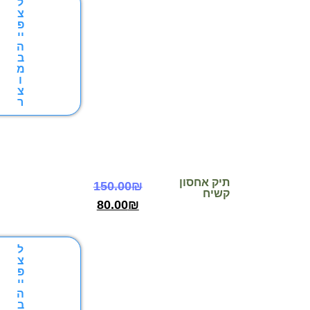
ל
צ
פ
יי
ה
ב
מ
ו
צ
ר
תיק אחסון
150.00
₪
קשיח
80.00
₪
ל
צ
פ
יי
ה
ב