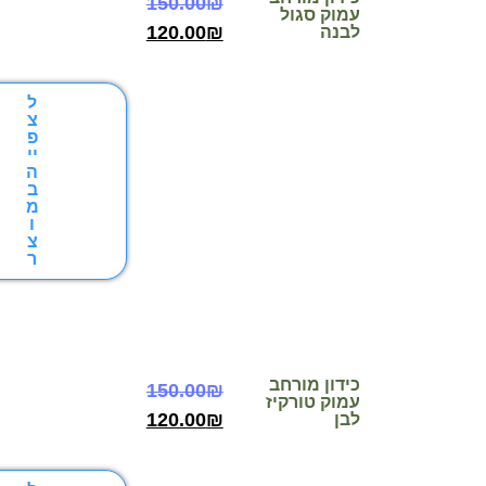
150.00
₪
עמוק סגול
120.00
₪
לבנה
ל
צ
פ
יי
ה
ב
מ
ו
צ
ר
כידון מורחב
150.00
₪
עמוק טורקיז
120.00
₪
לבן