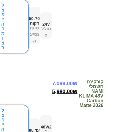
ל
צ
פ
50-70
יי
דקות
ה
24V
טווח
סולל
ב
מ
נסיע
ה
ו
ה
צ
ר
קורקינט
7,099.00
₪
חשמלי
5,980.00
₪
NAMI
KLIMA 48V
Carbon
Matte 2026
ל
צ
פ
יי
48V/2
ה
עד 60
1