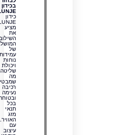
לבחור
בכידון
LUNJE?
כידון
LUNJE
מציע
את
השילוב
המושלם
של
עמידות,
נוחות
ויכולת
שליטה,
מה
שמבטיח
רכיבה
נעימה
ובטוחה
בכל
תנאי
מזג
האוויר.
עם
עיצוב