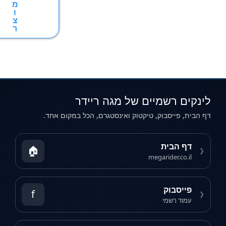
מ
ו
צ
ר
ם רשמיים של מגה ריידר
 פייסבוק, טיקטוק ואינסטגרם, הכל במקום אחד.
 הבית
🏠
megarider.co.
יסבוק
f
וד רשמי