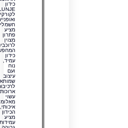
כידון
LUNJE
לקורקינטים
ואופניים
חשמליים
מציע
פתרון
מצוין
לרוכבים
המחפשים
כידון
עמיד,
נוח
ועם
עיצוב
שמותאם
לרכיבות
ארוכות.
עשוי
מאלומיניום
איכותי,
הכידון
מציע
עמידות
גבוהה