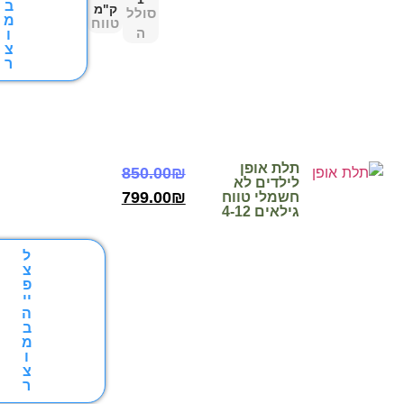
ב
ק"מ
סולל
מ
טווח
ה
ו
צ
ר
תלת אופן
850.00
₪
לילדים לא
799.00
₪
חשמלי טווח
גילאים 4-12
ל
צ
פ
יי
ה
ב
מ
ו
צ
ר