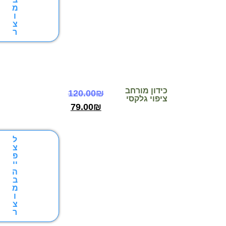
מ
ו
צ
ר
כידון מורחב
120.00
₪
ציפוי גלקסי
79.00
₪
ל
צ
פ
יי
ה
ב
מ
ו
צ
ר