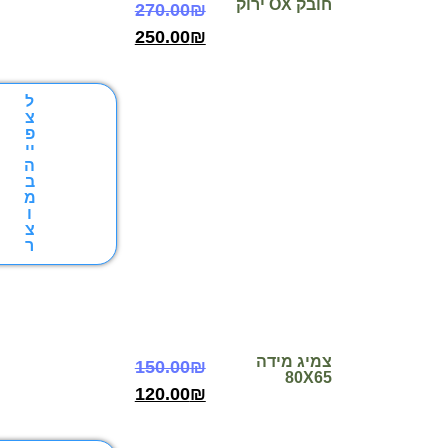
חובק OX ירוק
270.00
₪
250.00
₪
ל
צ
פ
יי
ה
ב
מ
ו
צ
ר
צמיג מידה
150.00
₪
80X65
120.00
₪