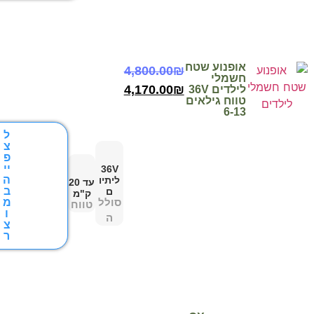
אופנוע שטח
4,800.00
₪
חשמלי
4,170.00
₪
לילדים 36V
טווח גילאים
6-13
ל
צ
פ
יי
36V
ה
ליתיו
עד 20
ב
ם
ק"מ
סולל
מ
טווח
ו
ה
צ
ר