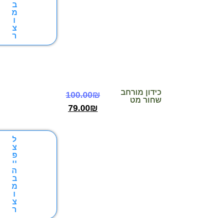
ב
מ
ו
צ
ר
ידון מורחב
100.00
₪
חור מט
79.00
₪
ל
צ
פ
יי
ה
ב
מ
ו
צ
ר