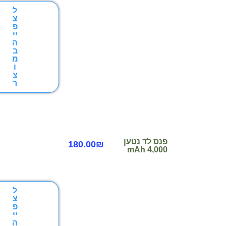
ל
צ
פ
יי
ה
ב
מ
ו
צ
ר
נס לד נטען
180.00
₪
4,000 mA
ל
צ
פ
יי
ה