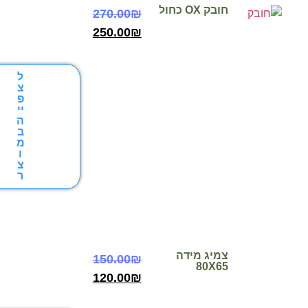
ובק OX כחול
270.00
₪
250.00
₪
ל
צ
פ
יי
ה
ב
מ
ו
צ
ר
מיג מידה
150.00
₪
80X6
120.00
₪