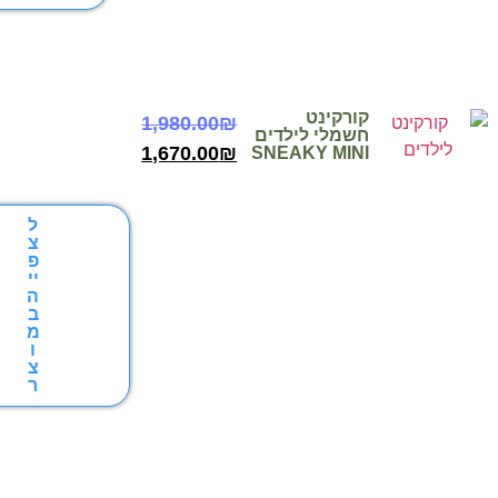
ורקינט
1,980.00
₪
שמלי לילדים
1,670.00
₪
SNEAKY MIN
ל
צ
פ
יי
ה
ב
מ
ו
צ
ר