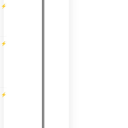
מתאים
לגילאי:
2–
9
משקל
נשיאה
מקסימלי:
עד
50
ק"ג
אחריות:
12
חודשים
על
המוצר