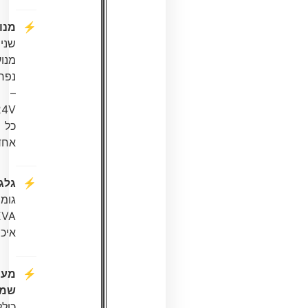
מנועים:
שני
מנועים
נפרדים
–
24V
כל
אחד
גלגלים:
גומי
EVA
איכותי
מערכת
שמע:
כוללת