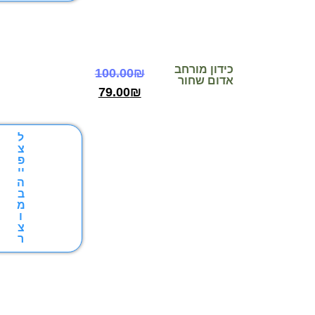
ידון מורחב
100.00
₪
דום שחור
79.00
₪
ל
צ
פ
יי
ה
ב
מ
ו
צ
ר