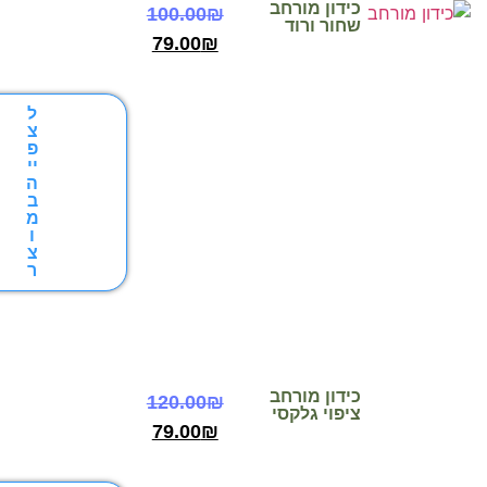
ידון מורחב
100.00
₪
חור ורוד
79.00
₪
ל
צ
פ
יי
ה
ב
מ
ו
צ
ר
ידון מורחב
120.00
₪
יפוי גלקסי
79.00
₪