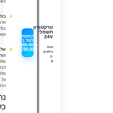
בארץ
בולמים:
ארבעה
טרקטורון
בולמי
חשמלי
זעזועים
הוספה
24V
לסל ב
1,890.00
₪
-
טווח
שליטה
1,799.00
₪
גילאים
הורית:
2-
שלט
8
לבקרה
מלאה
על
הרכב
נתונים
כלליים