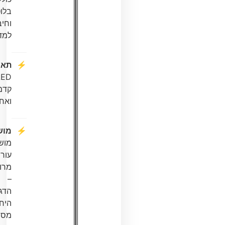
בלוטות'
וחיבורים
למדיה
תאורה:
LED
קדמית
ואחורית
מושב:
מושב
עור
מרופד
–
הדגם
היחיד
מסוגו