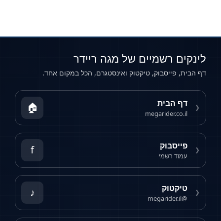
מיים של מגה ריידר
וק, טיקטוק ואינסטגרם, הכל במקום אחד.
ת
🏠
megari
f
י
♪