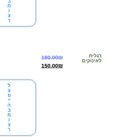
ב
מ
ו
צ
ר
גלית
180.00
₪
אינוקים
150.00
₪
ל
צ
פ
יי
ה
ב
מ
ו
צ
ר