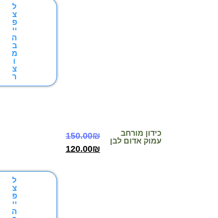
ל
צ
פ
יי
ה
ב
מ
ו
צ
ר
ידון מורחב
150.00
₪
מוק אדום לבן
120.00
₪
ל
צ
פ
יי
ה