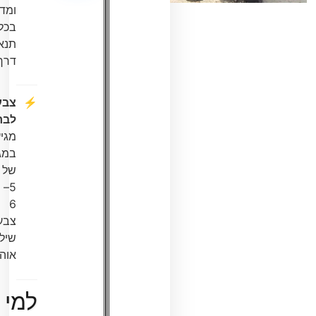
ומדויקת
בכל
תנאי
דרך.
צבעים
לבחירה
:
מגיע
במגוון
של
5–
6
צבעים
שילדים
אוהבים.
למי