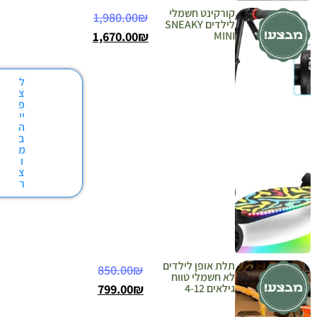
קורקינט חשמלי
1,980.00
₪
לילדים SNEAKY
1,670.00
₪
MINI
ל
צ
פ
יי
ה
ב
מ
ו
צ
ר
תלת אופן לילדים
850.00
₪
לא חשמלי טווח
גילאים 4-12
₪
799.00