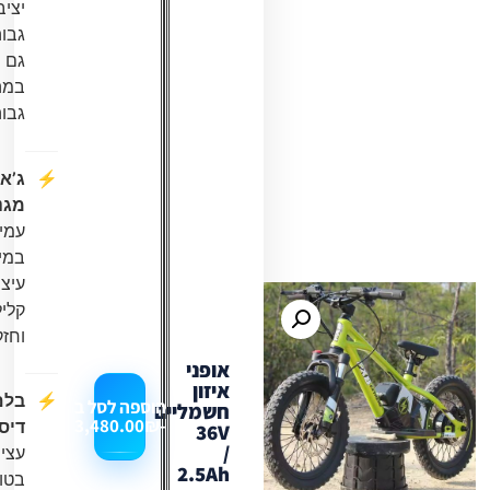
יציבות
גבוהה
גם
במהירויות
גבוהות.
ג’אנט
מגנזיום
:
עמיד
במיוחד,
עיצוב
קליל
וחזק.
אופני
איזון
בלם
הוספה לסל ב
חשמליים
3,480.00
₪
-
דיסק
:
36V
/
עצירה
2.5Ah
בטוחה