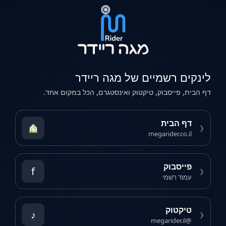
ם רשמיים של מגה ריידר
, פייסבוק, טיקטוק ואינסטגרם, הכל במקום אחד.
ף הבית
megarider.co.
ייסבוק
f
וד רשמי
יקטוק
♪
@mega