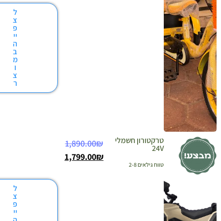
ל
צ
פ
יי
ה
ב
מ
ו
צ
ר
טרקטורון חשמלי
1,890.00
₪
24V
1,799.00
₪
טווח גילאים 2-8
ל
צ
פ
יי
ה