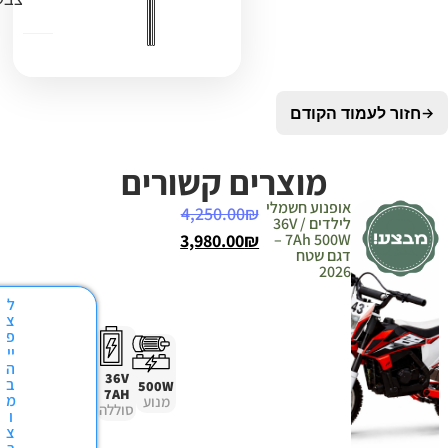
עמוד הקודם
מוצרים קשורים
אופנוע חשמלי
4,250.00
₪
לילדים 36V /
3,980.00
₪
7Ah 500W –
דגם שטח
2026
ל
צ
פ
יי
ה
36V
ב
500W
7AH
מ
מנוע
סוללה
ו
צ