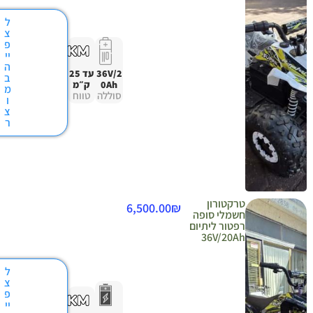
ל
צ
פ
יי
ה
36V/2
עד 25
ב
0Ah
ק״מ
מ
סוללה
טווח
ו
צ
ר
טרקטורון
6,500.00
₪
חשמלי סופה
רפטור ליתיום
36V/20Ah
ל
צ
פ
יי