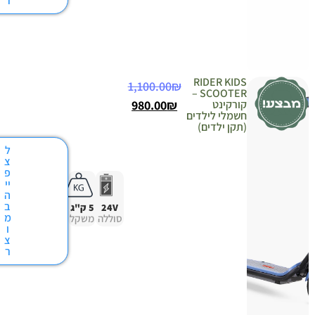
ר
RIDER KIDS
1,100.00
₪
SCOOTER –
קורקינט
₪
980.00
חשמלי לילדים
(תקן ילדים)
ל
צ
פ
יי
ה
ב
24V
5 ק"ג
מ
סוללה
משקל
ו
צ
ר