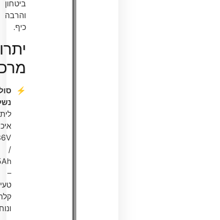
ביטחון
והרבה
כיף.
יתרונות
מרכזיים
סוללה
נשלפת
:
ליתיום
איכותית
36V
/
2.5Ah
–
טעינה
קלה
ונוחה.