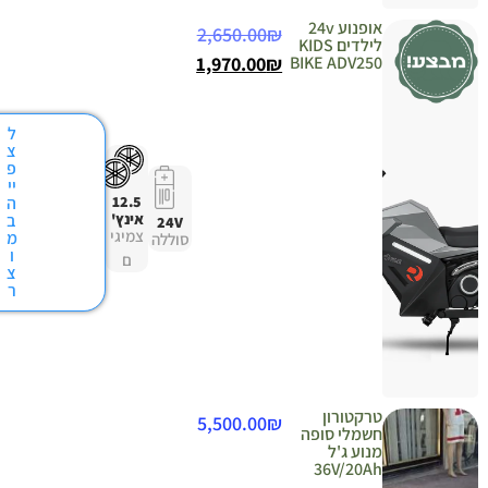
אופנוע 24v
2,650.00
₪
לילדים KIDS
1,970.00
₪
BIKE ADV250
ל
צ
פ
יי
12.5
ה
אינץ'
ב
24V
צמיגי
מ
סוללה
ו
ם
צ
ר
טרקטורון
5,500.00
₪
חשמלי סופה
מנוע ג'ל
36V/20Ah