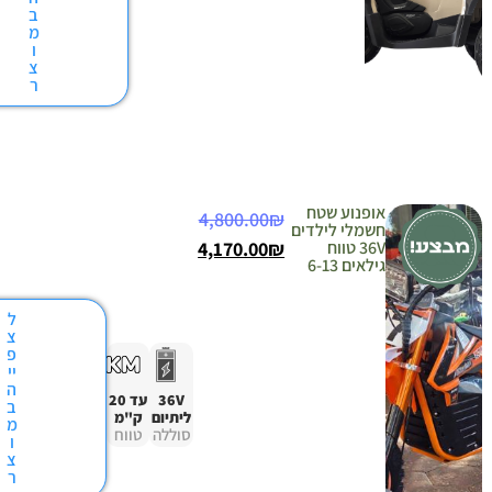
ב
מ
ו
צ
ר
אופנוע שטח
4,800.00
₪
חשמלי לילדים
36V טווח
₪
4,170.00
גילאים 6-13
ל
צ
פ
יי
ה
36V
עד 20
ב
ליתיום
ק"מ
מ
סוללה
טווח
ו
צ
ר