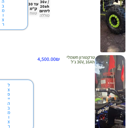
ה
36v /
עד 30
ב
20ah
ק"מ
מ
ליתיום
טווח
ו
סוללה
צ
ר
טרקטורון חשמלי
4,500.00
₪
36V, 16Ah ג’ל
ל
צ
פ
יי
ה
ב
מ
ו
צ
ר