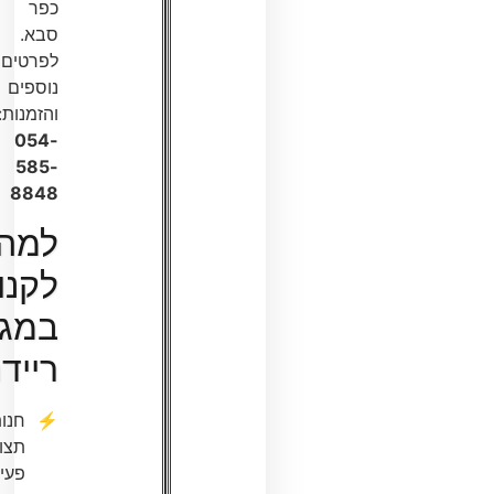
כפר
סבא.
לפרטים
נוספים
והזמנות:
054-
585-
8848
למה
לקנות
במגה
ריידר?
חנות
תצוגה
פעילה