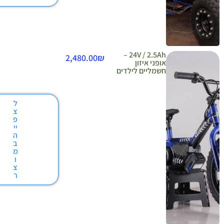
24V / 2.5Ah –
2,480.00
₪
אופני איזון
חשמליים לילדים
ל
צ
פ
יי
ה
ב
מ
ו
צ
ר