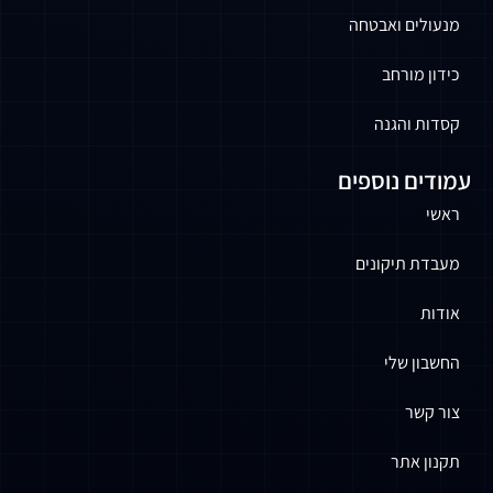
 ואבטחה
ורחב
הגנה
 נוספים
יקונים
שלי
תר