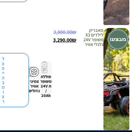
מאבריק
3,800.00
₪
לילדים X3
משופר 24V
₪
3,290.00
גלגלי אוויר
ל
צ
פ
יי
סוללת
ה
משופר
צמיגי
ב
ת 24V
אוויר
מ
/
גדולים
ו
20Ah
צ
ר