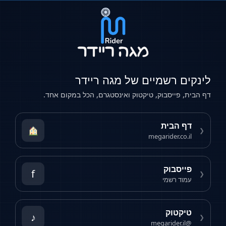
מיים של מגה ריידר
וק, טיקטוק ואינסטגרם, הכל במקום אחד.
ת
megari
f
י
♪