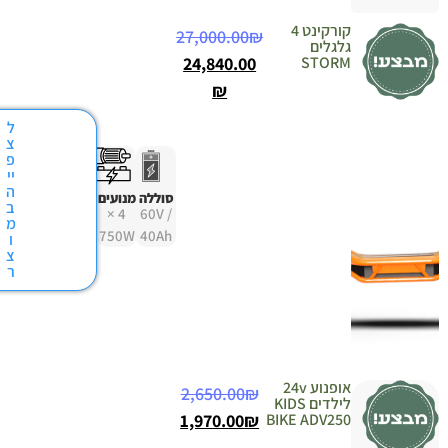
קורקינט 4
27,000.00
₪
ים
24,840.00
ST
₪
ל
צ
פ
יי
ה
סוללה
מנועים
ב
4 ×
60V /
מ
750W
40Ah
ו
צ
ר
אופנוע 24v
2,650.00
₪
לילדים KIDS
1,970.00
₪
BIKE ADV