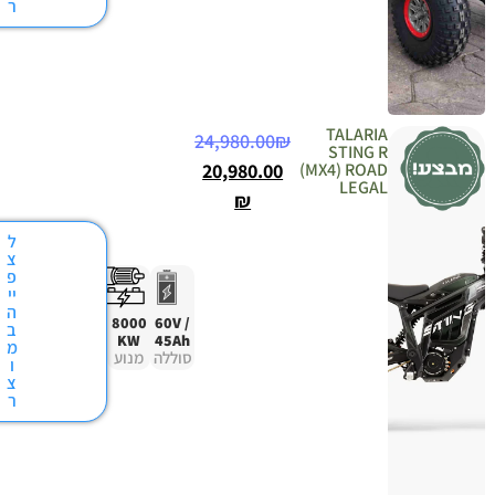
ר
TALA
24,980.00
₪
STIN
20,980.00
(MX4) R
LE
₪
ל
צ
פ
יי
ה
8000
60V /
ב
KW
45Ah
מ
סוללה
מנוע
ו
צ
ר