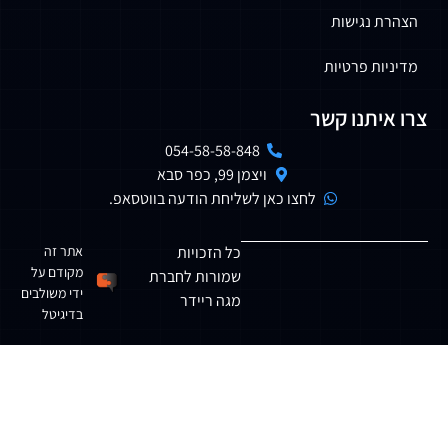
שר
054-58-58-848
ויצמן 99, כפר סבא
לחצו כאן לשליחת הודעה בווטסאפ.
כל הזכויות
אתר זה
מקודם על
שמורות לחברת
ידי משולבים
מגה ריידר
בדיגיטל