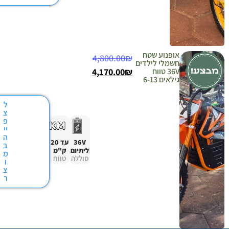
נוע שטח
4,800.00
₪
לי לילדים
36V טווח
₪
4,170.00
 6-13
ל
צ
פ
יי
ה
36V
עד 20
ב
ליתיום
ק"מ
מ
סוללה
טווח
ו
צ
ר