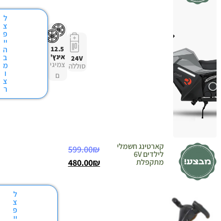
ל
צ
פ
יי
12.5
ה
אינץ'
ב
24V
צמיגי
מ
סוללה
ו
ם
צ
ר
ארטינג חשמלי
599.00
₪
לילדים 6V
תקפלת
₪
480.00
ל
צ
פ
יי