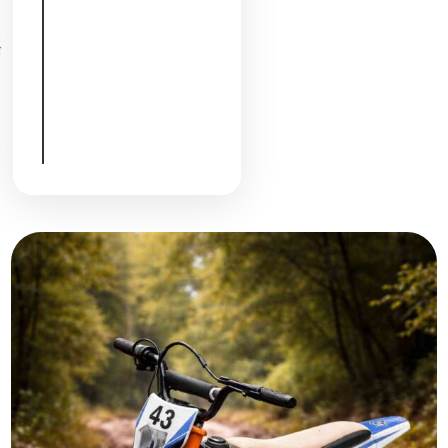
צבעים
שימוש
מיועד:
שטח
קל
וחצר