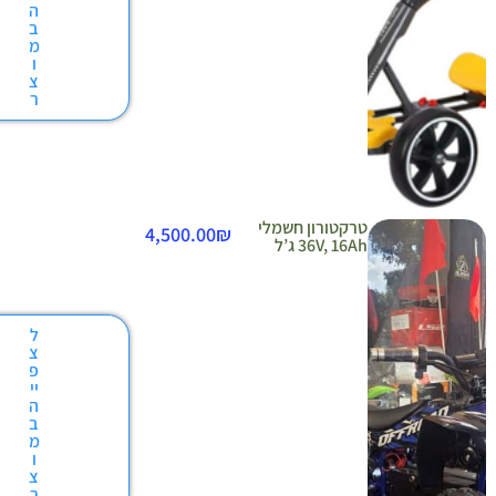
ה
ב
מ
ו
צ
ר
רקטורון חשמלי
4,500.00
₪
36V, 16A ג’ל
ל
צ
פ
יי
ה
ב
מ
ו
צ
ר