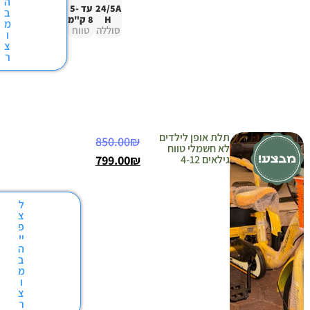
ה
24/5A
עד 5-
ב
H
8 ק"מ
מ
סוללה
טווח
ו
צ
ר
לת אופן לילדים
850.00
₪
א חשמלי טווח
ילאים 4-12
₪
799.00
ל
צ
פ
יי
ה
ב
מ
ו
צ
ר