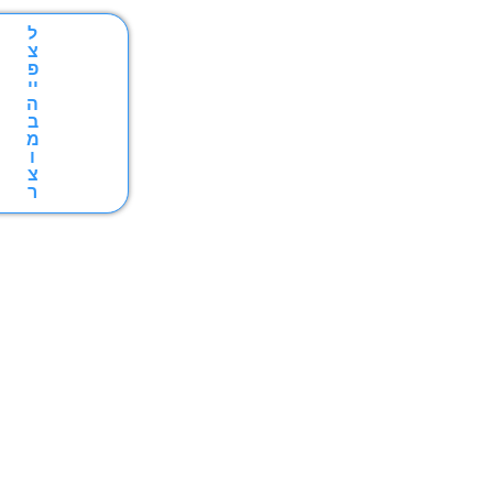
ל
צ
פ
יי
ה
ב
מ
ו
צ
ר