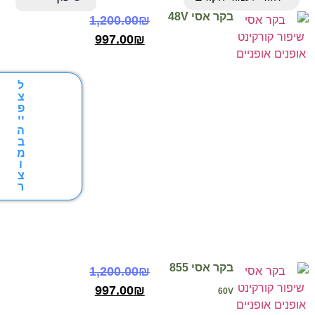
בקר אסי 48V
1,200.00
₪
997.00
₪
ל
צ
פ
יי
ה
ב
מ
ו
צ
ר
בקר אסי 855
1,200.00
₪
997.00
₪
60V