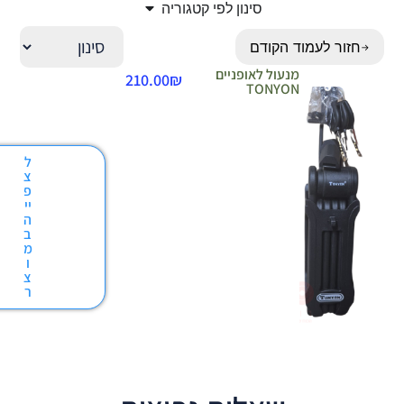
סינון לפי קטגוריה
חזור לעמוד הקודם
→
מנעול לאופניים
210.00
₪
TONYON
ל
צ
פ
יי
ה
ב
מ
ו
צ
ר