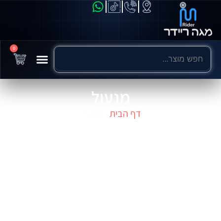
0
מנעול
דף הבית
»
מנעול