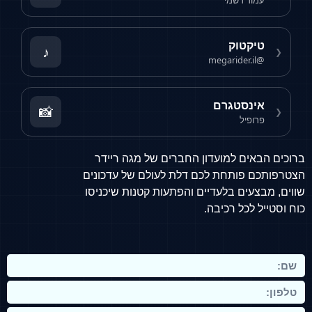
עמוד רשמי
בבואכם לבחור ממונע, יש להתחשב בצרכים
האישיים:
טיקטוק
♪
❮
טווח נסיעה יומי
– האם הרכיבה מתבצעת
@megarider.il
בעיקר בעיר או גם בדרכים בינעירוניות.
אינסטגרם
מהירות מרבית
– ישנם דגמים עירוניים רגועים
📸
❮
פרופיל
לצד דגמים ספורטיביים ומהירים במיוחד.
נוחות ואבזור
– מושבים ארגונומיים, מערכות
ברוכים הבאים למועדון החברים של מגה ריידר
הצטרפותכם פותחת לכם דלת לעולם של עדכונים
חכמות, מקום לאחסון ועוד.
שווים, מבצעים בלעדיים והפתעות קטנות שיכניסו
מחיר ואחריות
– ההשקעה משתנה בהתאם
כוח וסטייל לכל רכיבה.
למותג, טכנולוגיית הסוללה והשירות הנלווה.
סיכום
האופנוע החשמלי אינו רק פתרון תחבורתי – הוא סמל