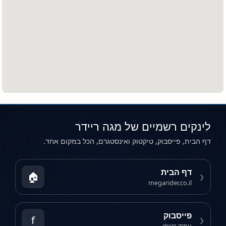
אמת על טווח, מהירות וצריכת אנרגיה.
סוללות וטעינה
הטעינה מתבצעת בקלות בשקע ביתי סטנדרטי או
בעמדות טעינה ייעודיות. זמן הטעינה משתנה בין
דגמים שונים – החל מטעינה מהירה של פחות משעה
ועד טעינה מלאה של מספר שעות.
מנועים וביצועים
לינקים רשמיים של מגה ריידר
דף הבית, פייסבוק, טיקטוק ואינסטגרם, הכל במקום אחד.
האופנוע החשמלי מציע מנועים שקטים וחזקים עם
תאוצה מיידית. הביצועים משתווים ואף עולים על אלו
דף הבית
🏠
של אופנועי בנזין, במיוחד ברכיבה עירונית.
❮
megarider.co.il
כיצד לבחור אופנוע חשמלי?
פייסבוק
f
❮