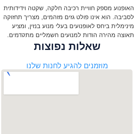
האופנוע מספק חוויית רכיבה חלקה, שקטה וידידותית
לסביבה. הוא אינו פולט גזים מזהמים, מצריך תחזוקה
מינימלית ביחס לאופנועים בעלי מנוע בנזין, ומציע
תאוצה מהירה הודות למנועים חשמליים מתקדמים.
שאלות נפוצות
בנוסף, עלות "התדלוק" בטעינת סוללה נמוכה בהרבה
ממילוי דלק בתחנות.
מוזמנים להגיע לחנות שלנו
טכנולוגיות מתקדמות באופנועים
חשמליים
האופנועים החשמליים החדשים מצוידים בסוללות
ליתיום-יון חזקות עם טווחי נסיעה שמגיעים לעשרות
ואף מאות קילומטרים בטעינה אחת. מערכות בלימה
רגנרטיבית מאפשרות טעינה חלקית תוך כדי נסיעה,
ותצוגות דיגיטליות חכמות מספקות לרוכב מידע בזמן