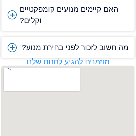
מוסיף משקל אחורי
האם קיימים מנועים קומפקטיים
איך לבחור מנוע לאופניים
וקלים?
חשמליים?
בעת בחירת מנוע, כדאי לשקול מספר פרמטרים.
מה חשוב לזכור לפני בחירת מנוע?
בנוסף
, חשוב לבדוק התאמה בין המנוע לסוללה
ולצרכים האישיים:
מוזמנים להגיע לחנות שלנו
הספק מנוע (וואט):
מנוע חזק יותר (250W,
500W, 750W) מאפשר עליות קלות ונסיעות
ארוכות.
מתח סוללה תואם:
ודא שהמתח של הסוללה
(36V, 48V וכו') מתאים למנוע.
טווח רכיבה:
מנועים חסכוניים מאריכים את טווח