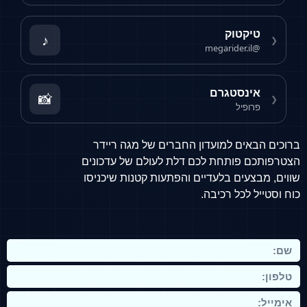
מתאימים לרוכבים בכל גיל וכושר
מהווים תחליף יעיל לרכב פרטי בעיר
טיקטוק
♪
❮
@megarider.il
חסרונות:
אינסטגרם
מעלים את המשקל הכולל
📸
❮
פרופיל
תחזוקה יקרה במקרה של תקלה
ברוכים הבאים למועדון החברים של מגה ריידר
תלויים בסוללה ובמערכת החשמלית
הצטרפותכם פותחת לכם דלת לעולם של עדכונים
שווים, מבצעים בלעדיים והפתעות קטנות שיכניסו
חידושים בתחום מנועי האופניים
כוח וסטייל לכל רכיבה.
החשמליים
בנוסף
, הטכנולוגיה החדשה מייצרת מנועים שקטים,
חזקים וחסכוניים באנרגיה. חברות מובילות מציידות
מנועים בחיישנים חכמים, שמכוונים את העוצמה לפי