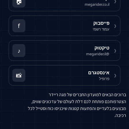
🏠
❮
megarider.co.il
פייסבוק
f
❮
עמוד רשמי
טיקטוק
♪
❮
@megarider.il
אינסטגרם
📸
❮
פרופיל
ברוכים הבאים למועדון החברים של מגה ריידר
הצטרפותכם פותחת לכם דלת לעולם של עדכונים שווים,
מבצעים בלעדיים והפתעות קטנות שיכניסו כוח וסטייל לכל
רכיבה.