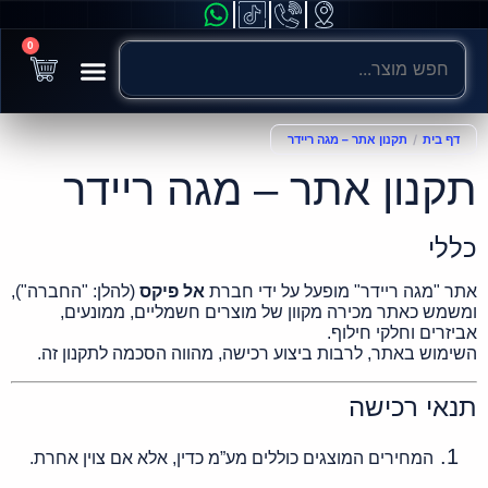
0
חשמלי לילדים
ניידות ונגישות
אופניים חשמליים
קורקינטים חשמליים
אופנועים חשמליים
כל הקטגוריות
דף בית
/
תקנון אתר – מגה ריידר
תקנון אתר – מגה ריידר
כללי
אתר "מגה ריידר" מופעל על ידי חברת
אל פיקס
(להלן: "החברה"),
ומשמש כאתר מכירה מקוון של מוצרים חשמליים, ממונעים,
אביזרים וחלקי חילוף.
השימוש באתר, לרבות ביצוע רכישה, מהווה הסכמה לתקנון זה.
תנאי רכישה
המחירים המוצגים כוללים מע”מ כדין, אלא אם צוין אחרת.