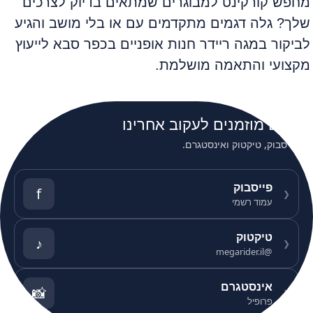
מחפש קורקינט למבוגרים שמתאים בדיוק לצרכים
שלך? גלה דגמים מתקדמים עם או בלי מושב והגיע
לביקור במגה ריידר חנות אופניים בכפר סבא לייעוץ
מקצועי והתאמה מושלמת.
אתם מוזמנים לעקוב אחרינו
פייסבוק, טיקטוק ואינסטגרם.
פייסבוק
f
❮
עמוד רשמי
טיקטוק
♪
❮
@megarider.il
אינסטגרם
📸
❮
פרופיל