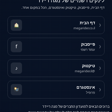
לינקים רשמיים של מגה ריידר
דף הבית, פייסבוק, טיקטוק ואינסטגרם, הכל במקום אחד.
דף הבית
❮
megarider.co.il
פייסבוק
f
❮
עמוד רשמי
טיקטוק
♪
❮
@megarider.il
אינסטגרם
❮
פרופיל
ברוכים הבאים למועדון החברים של מגה ריידר