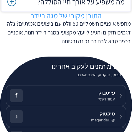
מה משפיע על אורך חיי הסוללה?
התוכן מקורי של מגה ריידר
מחפש אופניים חשמליים 60 וולט עם ביצועים אמיתיים? גלה
דגמים חזקים והגיע לייעוץ מקצועי במגה ריידר חנות אופניים
בכפר סבא לבחירה נכונה ובטוחה.
אתם מוזמנים לעקוב אחרינו
פייסבוק, טיקטוק ואינסטגרם.
פייסבוק
f
❮
עמוד רשמי
טיקטוק
♪
❮
@megarider.il